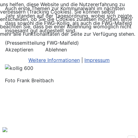
uns helfen, diese Website und die Nutzererfahrung zu
Auch erste Themen zur Kommunalwahl im nächsten
verbessern (Tracking Cookies). Sie können selbst
Jahr standen auf der Tagesordnung, wobei sich zeigte,
entscheiden, ob Sie die Cookies zulassen möchten. Bitte
dass sowohl die FWG-Kollig, als auch die FWG-Maifeld
beachten Sie, dass bei einer Ablehnung womöglich nicht
insgesamt gut aufgestellt sind.
mehr alle Funktionalitäten der Seite zur Verfügung stehen.
(Pressemitteilung FWG-Maifeld)
Akzeptieren
Ablehnen
Weitere Informationen
|
Impressum
Foto Frank Breitbach
Freie Wählergruppe
(FWG) Maifeld e.V.
Amselstraße 24
56751 Polch