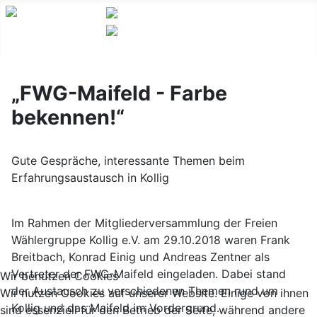
„FWG-Maifeld - Farbe
bekennen!“
Gute Gespräche, interessante Themen beim
Erfahrungsaustausch in Kollig
Im Rahmen der Mitgliederversammlung der Freien
Wählergruppe Kollig e.V. am 29.10.2018 waren Frank
Breitbach, Konrad Einig und Andreas Zentner als
Vertreter der FWG-Maifeld eingeladen. Dabei stand
Wir benutzen Cookies
der Austausch zu verschiedenen Themen rund um
Wir nutzen Cookies auf unserer Website. Einige von ihnen
Kollig und das Maifeld im Vordergrund.
sind essenziell für den Betrieb der Seite, während andere